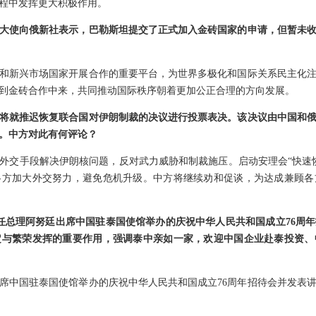
程中发挥更大积极作用。
大使向俄新社表示，巴勒斯坦提交了正式加入金砖国家的申请，但暂未
和新兴市场国家开展合作的重要平台，为世界多极化和国际关系民主化
到金砖合作中来，共同推动国际秩序朝着更加公正合理的方向发展。
将就推迟恢复联合国对伊朗制裁的决议进行投票表决。该决议由中国和
。中方对此有何评论？
外交手段解决伊朗核问题，反对武力威胁和制裁施压。启动安理会“快速
各方加大外交努力，避免危机升级。中方将继续劝和促谈，为达成兼顾各
新任总理阿努廷出席中国驻泰国使馆举办的庆祝中华人民共和国成立76周
定与繁荣发挥的重要作用，强调泰中亲如一家，欢迎中国企业赴泰投资、
席中国驻泰国使馆举办的庆祝中华人民共和国成立76周年招待会并发表