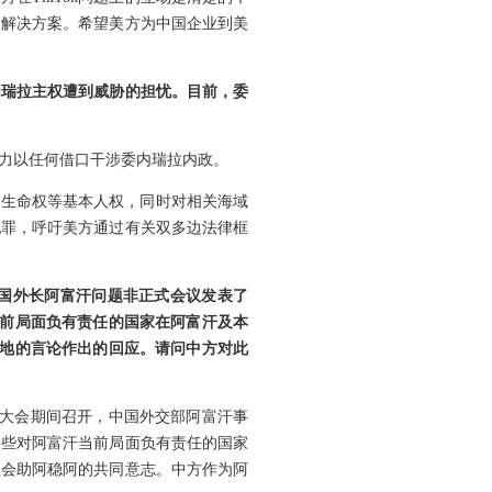
的解决方案。希望美方为中国企业到美
内瑞拉主权遭到威胁的担忧。目前，委
力以任何借口干涉委内瑞拉内政。
员生命权等基本人权，同时对相关海域
犯罪，呼吁美方通过有关双多边法律框
四国外长阿富汗问题非正式会议发表了
当前局面负有责任的国家在阿富汗及本
基地的言论作出的回应。请问中方对此
国大会期间召开，中国外交部阿富汗事
那些对阿富汗当前局面负有责任的国家
社会助阿稳阿的共同意志。中方作为阿