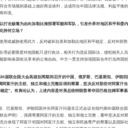
符合市场规则基础上做好商业谈判，达成符合中国法律法规、利益平衡
商环境。
以打击贩毒为由向加勒比海部署军舰和军队，引发外界对地区和平和委
此持何立场？
使用或威胁使用武力，反对破坏拉美和加勒比地区和平稳定，反对外部势
出合理必要限度对他国船只进行执法，相关行为违反国际法，侵犯相关人
能影响各国依法享有的公海自由。中方一贯支持加强国际合作打击跨国
80届联合国大会高级别周期间召开的中国、俄罗斯、巴基斯坦、伊朗
调阿富汗的主权、独立和领土完整应得到尊重，坚决反对那些对阿富汗
稳定”。有舆论认为，上述内容是对美总统特朗普希夺回巴格拉姆军事
罗斯、巴基斯坦、伊朗四国外长阿富汗问题非正式会议在纽约第80届联合
联合声明》，强调尊重阿富汗的主权、独立和领土完整，重申坚决反对
充分体现了阿富汗邻国对阿富汗主权、独立和民族尊严的尊重以及国际