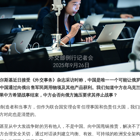
尔斯基近日接受《外交事务》杂志采访时称，中国是唯一一个可能让俄
。中国通过向俄出售军民两用物项及其他产品获利。我们知道中方在乌克
果中方希望战事结束，中方会否向俄方施压要求其停止战事？
的制造者和当事方，但作为联合国安理会常任理事国和负责任大国，我们
方对此也是清楚的。
甚至从中大发战争财的另有他人，不是中国。向中国甩锅推责，解决不
方合理安全关切，通过对话谈判建立均衡、有效、可持续的欧洲安全架