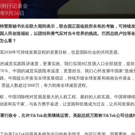
特雷斯秘书长在联大期间表示，联合国正面临前所未有的考验，可持续
国人民创造福祉，以团结和勇气应对当今世界的挑战。巴西总统卢拉等
怎么看？
国2030年可持续发展议程的首要目标，也是国际社会的共同意愿。
的减贫实践既讲速度，更重实效。我们实现8亿贫困人口全部脱贫，提前10
70％。中国的减贫实践既有温度，更显担当。我们心怀发展中国家“急难
路。中国提出并落实全球发展倡议，持续升级全球发展和南南合作基金，
，受益人数超过3000万，有力助推全球减贫进程。
权，中国消除绝对贫困是最大的人权工程、最好的人权实践。中国将继
动派和实干家，与各方携手奋进，让贫困和饥饿成为过去，让共同发展的
行政令，允许TikTok在美继续运营。美副总统万斯称TikTok公司估值
中美TikTok问题基本框架共识的有关情况，你可以查阅。我要重申，中方