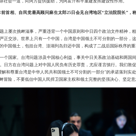
际社会一道，向阿方提供援助，为阿富汗和平重建发挥建设性作用。
前首相、自民党最高顾问麻生太郎25日会见台湾地区“立法院院长”，
题上屡次挑衅滋事，严重违背一个中国原则和中日四个政治文件精神，
严正交涉。世界上只有一个中国，台湾是中国领土不可分割的一部分，
的中国领土，包括台湾、澎湖列岛归还中国，构成了二战后国际秩序的重
一个国家。台湾问题涉及中国核心利益，事关中日关系政治基础和两国
周年。日方在台湾问题上对中国人民负有历史罪责，尤应谨言慎行。我们敦
理解和尊重台湾是中华人民共和国领土不可分割的一部分”的承诺落到实
衅冒险，不要低估中国人民捍卫国家主权和领土完整的坚强决心、坚定意