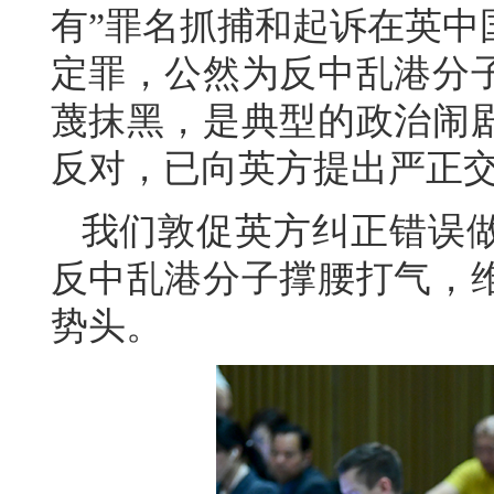
有”罪名抓捕和起诉在英中
定罪，公然为反中乱港分
蔑抹黑，是典型的政治闹
反对，已向英方提出严正
我们敦促英方纠正错误
反中乱港分子撑腰打气，
势头。