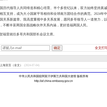
国历代领导人共同缔造和精心培育。半个多世纪以来，双方始终坚持真
相互支持，成为大小国家平等相待和全球南方团结合作的典范。2024年
国关系新篇章。我高度重视中多关系发展，愿同多哥领导人一道努力，
，不断丰富两国全面战略伙伴关系内涵，更好造福两国人民。
贺福雷就任多哥共和国部长会议主席。
：
全文打
上海宣言（全文）
(2024-07-04)
中华人民共和国驻阿富汗伊斯兰共和国大使馆 版权所有
http://af.china-embassy.gov.cn