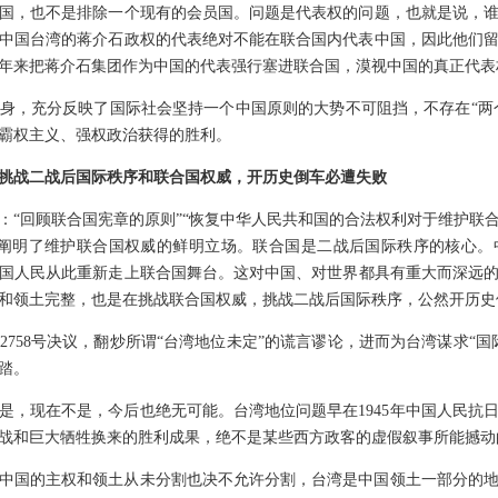
国，也不是排除一个现有的会员国。问题是代表权的问题，也就是说，
中国台湾的蒋介石政权的代表绝对不能在联合国内代表中国，因此他们
多年来把蒋介石集团作为中国的代表强行塞进联合国，漠视中国的真正代表
程本身，充分反映了国际社会坚持一个中国原则的大势不可阻挡，不存在“两
霸权主义、强权政治获得的胜利。
就是挑战二战后国际秩序和联合国权威，开历史倒车必遭失败
指出：“回顾联合国宪章的原则”“恢复中华人民共和国的合法权利对于维护
重阐明了维护联合国权威的鲜明立场。联合国是二战后国际秩序的核心。
国人民从此重新走上联合国舞台。这对中国、对世界都具有重大而深远的意
和领土完整，也是在挑战联合国权威，挑战二战后国际秩序，公然开历史
2758号决议，翻炒所谓“台湾地位未定”的谎言谬论，进而为台湾谋求“
踏。
是，现在不是，今后也绝无可能。台湾地位问题早在1945年中国人民抗
战和巨大牺牲换来的胜利成果，绝不是某些西方政客的虚假叙事所能撼动
中国的主权和领土从未分割也决不允许分割，台湾是中国领土一部分的