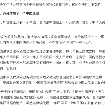
决了包括台湾在内全中国在联合国的代表权问题。它的合法性、有效性、
认、充分体现了一个中国原则
，即世界上只有一个中国，台湾是中国领土不可分割的一部分，中华人
号决议的前提和基础，联大第2758号决议则郑重确认、充分体现了一个中
台湾在内全中国的唯一合法代表，不存在“两个中国”“一中一台”。
国是联合国创始成员国和安理会常任理事国。1945年联合国成立时，中国
华人民共和国，成立中华人民共和国中央人民政府。这属于一国内部新
和国政府理所当然地完全享有和行使中国的主权，其中包括对台湾的主
的一切权利。
民共和国中央人民政府政务院总理周恩来致电联合国秘书长和第四届联大主席
，要求联合国立即取消“中国国民政府代表团”继续代表中国人民参加联合
8号决议没有出现“中华民国”或“台湾”字样，妄称“决议与台湾没有关系
合国是由主权国家组成的国际组织，只能接受主权国家派出的代表，台湾是
治集团退踞台湾后，虽然其继续使用“中华民国”和“中华民国政府”的名称，