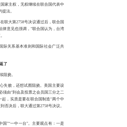
行使国家主权，无权继续在联合国代表中
”的提法。
在联大第2758号决议通过后，联合国
室出具的法律意见也强调，“联合国认为，台湾
查。
为国际关系基本准则和国际社会广泛共
返了
续阻挠。
甘心失败，还想试图阻挠。美国主要设
，必须由“到会及投票之会员国三分之二
到一起，实质是要在联合国制造“两个中
到否决后，联大通过第2758号决议。
国”“一中一台”。主要观点有：一是