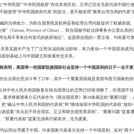
时的“中华民国”“中华民国政府”存在本质区别，它早已完全无权代表中国
决议不能使用“中华民国政府代表”的提法，更不能使用“驱逐台湾当局的代表
而权威的法律效力，为联合国系统及机构妥善处理台湾问题提供了权威依据。
Taiwan, Province of China）。联合国秘书处法律事务办公
台湾当局不享有任何形式的政府地位”。这是联合国的一贯立场，均有案可
国际关系实践中产生了广泛而深远的政治影响，有力推动一个中国原则成
中国原则基础上与中国建立和发展外交关系。
的过程表明，美国等一些国家阻挠国际社会坚持一个中国原则的日子一去不复
的合法席位坚决斗争了22年，其中一个重要原因就是美国等西方国家的持
幕时，支持中华人民共和国恢复在联合国席位的态势已经很清晰了，但美国不
，要求将驱逐蒋介石代表作为《联合国宪章》第18条规定的“重要问题”
，把“确认中华人民共和国的代表权”和“继续保留中华民国的代表权”放
该提案“非法且不符合现实、正义和联合国宪章原则”。“重要问题”提案遭
，“双重代表权”提案无须再付诸表决，沦为废案。
均认同台湾属于中国。许多国家代表表示支持一个中国原则、反对“两个中