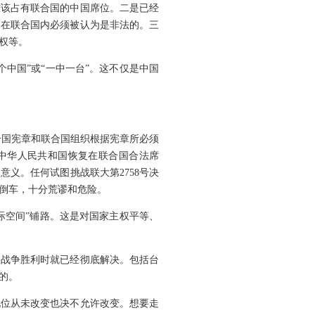
谁该占有联合国的中国席位。二是已经
留在联合国内必须被认为是非法的。三
权等。
个中国”或“一中一台”。这不仅是中国
联合国宪章和联合国组织根据宪章所必须
中华人民共和国恢复在联合国合法席
义。任何试图挑战联大第2758号决
倒车，十分荒谬和危险。
国际空间”铺路。这是对国家主权平等、
日战争胜利时就已经彻底解决。包括台
的。
地位从未改变也决不允许改变。想要走