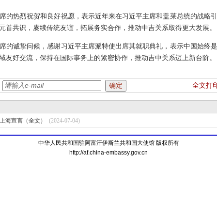
席的热烈祝贺和良好祝愿，表示近年来在习近平主席和盖莱总统的战略
元首共识，赓续传统友谊，拓展务实合作，推动中吉关系取得更大发展。
席的诚挚问候，感谢习近平主席派特使出席其就职典礼，表示中国始终
域友好交流，保持在国际事务上的紧密协作，推动吉中关系迈上新台阶。
：
全文打
上海宣言（全文）
(2024-07-04)
中华人民共和国驻阿富汗伊斯兰共和国大使馆 版权所有
http://af.china-embassy.gov.cn