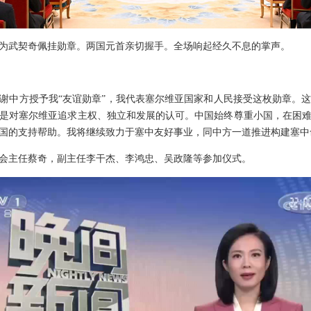
为武契奇佩挂勋章。两国元首亲切握手。全场响起经久不息的掌声。
谢中方授予我“友谊勋章”，我代表塞尔维亚国家和人民接受这枚勋章。
是对塞尔维亚追求主权、独立和发展的认可。中国始终尊重小国，在困
国的支持帮助。我将继续致力于塞中友好事业，同中方一道推进构建塞中
会主任蔡奇，副主任李干杰、李鸿忠、吴政隆等参加仪式。