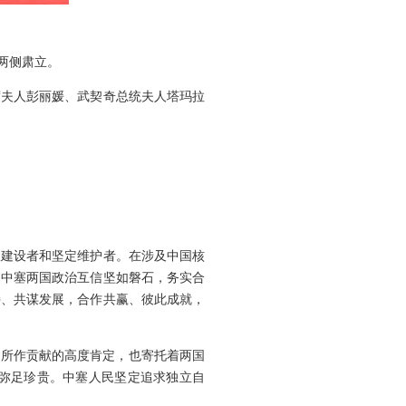
两侧肃立。
席夫人彭丽媛、武契奇总统夫人塔玛拉
极建设者和坚定维护者。在涉及中国核
，中塞两国政治互信坚如磐石，务实合
持、共谋发展，合作共赢、彼此成就，
好所作贡献的高度肯定，也寄托着两国
弥足珍贵。中塞人民坚定追求独立自