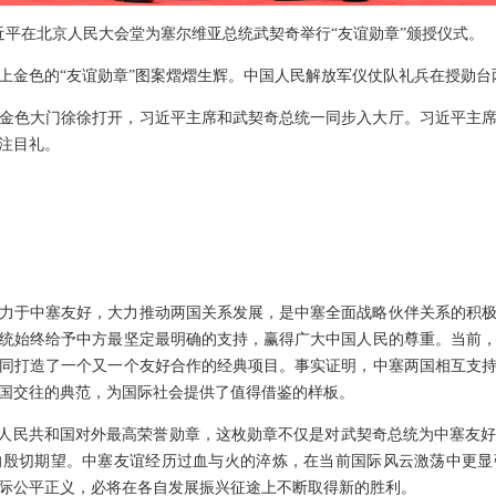
席习近平在北京人民大会堂为塞尔维亚总统武契奇举行“友谊勋章”颁授仪式。
上金色的“友谊勋章”图案熠熠生辉。中国人民解放军仪仗队礼兵在授勋台
金色大门徐徐打开，习近平主席和武契奇总统一同步入大厅。习近平主
注目礼。
力于中塞友好，大力推动两国关系发展，是中塞全面战略伙伴关系的积
统始终给予中方最坚定最明确的支持，赢得广大中国人民的尊重。当前
同打造了一个又一个友好合作的经典项目。事实证明，中塞两国相互支
国交往的典范，为国际社会提供了值得借鉴的样板。
华人民共和国对外最高荣誉勋章，这枚勋章不仅是对武契奇总统为中塞友
的殷切期望。中塞友谊经历过血与火的淬炼，在当前国际风云激荡中更显
际公平正义，必将在各自发展振兴征途上不断取得新的胜利。