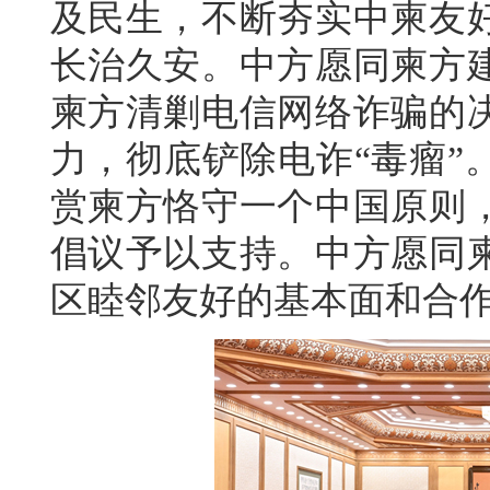
及民生，不断夯实中柬友
长治久安。中方愿同柬方
柬方清剿电信网络诈骗的
力，彻底铲除电诈“毒瘤”
赏柬方恪守一个中国原则
倡议予以支持。中方愿同
区睦邻友好的基本面和合