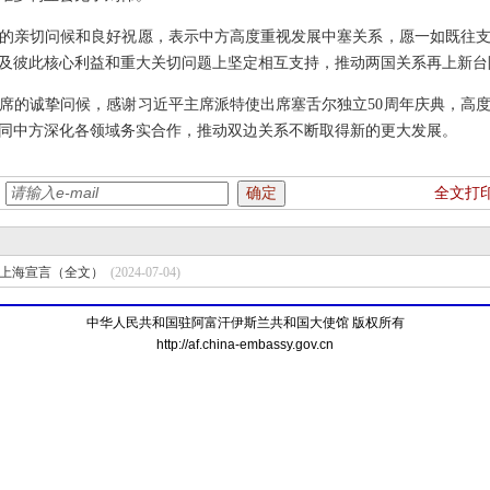
的亲切问候和良好祝愿，表示中方高度重视发展中塞关系，愿一如既往
及彼此核心利益和重大关切问题上坚定相互支持，推动两国关系再上新台
席的诚挚问候，感谢习近平主席派特使出席塞舌尔独立50周年庆典，高
同中方深化各领域务实合作，推动双边关系不断取得新的更大发展。
：
全文打
上海宣言（全文）
(2024-07-04)
中华人民共和国驻阿富汗伊斯兰共和国大使馆 版权所有
http://af.china-embassy.gov.cn