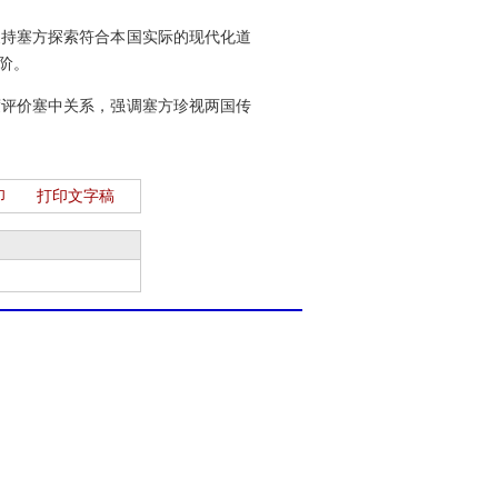
支持塞方探索符合本国实际的现代化道
阶。
度评价塞中关系，强调塞方珍视两国传
印
打印文字稿