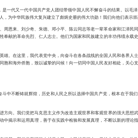
就，是一代又一代中国共产党人团结带领中国人民不懈奋斗的结果。以毛
人，为中华民族伟大复兴建立了彪炳史册的伟大功勋！我们向他们表示崇
、周恩来、刘少奇、朱德、邓小平、陈云同志等老一辈革命家和江泽民
牲奉献的革命先烈、仁人志士。他们为国家和民族建立的丰功伟绩永载
英雄。在这里，我代表党中央，向奋斗在各条战线的全国人民和各界人
同胞和海外侨胞，致以诚挚的问候！向一切同中国人民友好相处，关心
年奋斗中不断铸就辉煌，历史和人民之所以选择中国共产党，根本在于我
进方向。我们党把马克思主义作为改造主观世界和客观世界的强大思想
动中揭示和运用真理，善于在实践中检验和发展真理，不断以新的理论