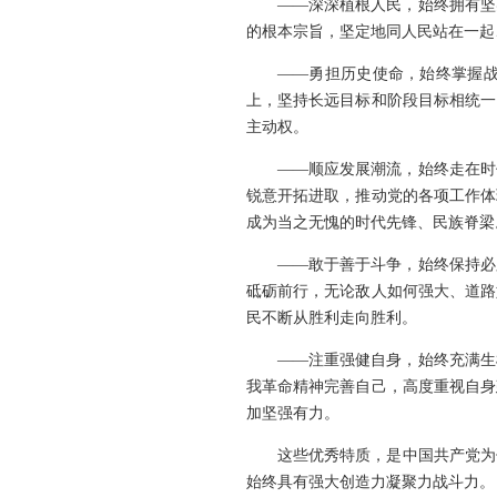
——深深植根人民，始终拥有坚
的根本宗旨，坚定地同人民站在一起
——勇担历史使命，始终掌握
上，坚持长远目标和阶段目标相统一
主动权。
——顺应发展潮流，始终走在时
锐意开拓进取，推动党的各项工作体
成为当之无愧的时代先锋、民族脊梁
——敢于善于斗争，始终保持必
砥砺前行，无论敌人如何强大、道路
民不断从胜利走向胜利。
——注重强健自身，始终充满生
我革命精神完善自己，高度重视自身
加坚强有力。
这些优秀特质，是中国共产党为
始终具有强大创造力凝聚力战斗力。