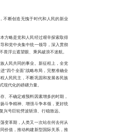
斗，不断创造无愧于时代和人民的新业
基本方略是党和人民经过艰辛探索取得
领导和党中央集中统一领导，深入贯彻
不畏浮云遮望眼、乘风破浪不迷航。
各族人民共同的事业。新征程上，全党
进“四个全面”战略布局，完整准确全
过程人民民主，不断巩固和发展各民族
式现代化的磅礴力量。
并存、不确定难预料因素增多的时期，
发扬斗争精神、增强斗争本领，更好统
复兴号巨轮劈波斩浪、行稳致远。
动荡变革期，人类又一次站在何去何从
共同价值，推动构建新型国际关系，推