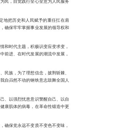
政为民，自觉践行全心全意为人民服务
定地把历史和人民赋予的重任扛在肩
策，确保牢牢掌握事业发展的领导权和
国情和时代主题，积极识变应变求变，
辑中前进、在时代发展的潮流中发展，
家、民族，为了理想信念，披荆斩棘、
、我自岿然不动的钢铁意志鼓舞全国人
自己、以强烈忧患意识警醒自己、以自
的健康肌体的病毒，在革命性锻造中更
大，确保党永远不变质不变色不变味，