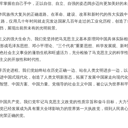
牢掌握在自己手中，正以自信、自立、自强的姿态阔步迈向更加美好的未
中华民族伟大复兴的正确道路。在革命、建设、改革和新时代的伟大实践
道路，仅用几十年时间就走完发达国家几百年走过的工业化历程，创造了
挡，展现出前所未有的光明前景。
思主义的强大生命力。我们党坚持把马克思主义基本原理同中国具体实际
形成毛泽东思想、邓小平理论、“三个代表”重要思想、科学发展观、新
色社会主义事业的蓬勃生机和旺盛活力，充分检验了马克思主义的科学
主义的开放性和时代性。
世界历史进程。我们党始终站在历史正确一边、站在人类文明进步一边，
进中国式现代化，创造了人类文明新形态，拓展了发展中国家走向现代
智慧、中国方案、中国力量。党领导的社会主义中国，被公认为世界和
的中国共产党。我们党牢记马克思主义政党的性质宗旨和奋斗目标，大
党已经发展成为具有重大全球影响力的世界第一大执政党，得到人民衷
光荣正确的党。