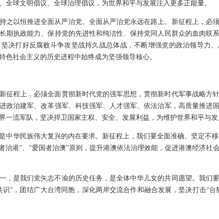
、全球文明倡议、全球治理倡议，为世界和平与发展注入更多正能量。
持之以恒推进全面从严治党。全面从严治党永远在路上。新征程上，必
长期执政能力、保持党的先进性和纯洁性、保持党同人民群众的血肉联
，坚决打好反腐败斗争攻坚战持久战总体战，不断增强党的政治领导力、
特色社会主义的历史进程中始终成为坚强领导核心。
新征程上，必须全面贯彻新时代党的强军思想，贯彻新时代军事战略方
进政治建军、改革强军、科技强军、人才强军、依法治军，高质量推进
界一流军队，坚决捍卫国家主权、安全、发展利益，为维护世界和平与发
是中华民族伟大复兴的内在要求。新征程上，我们要全面准确、坚定不移贯彻
国者治港”、“爱国者治澳”原则，提升港澳依法治理效能，促进港澳经济社
一，是我们党矢志不渝的历史任务，是全体中华儿女的共同愿望。我们
共识”，团结广大台湾同胞，深化两岸交流合作和融合发展，坚决打击“台