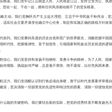
实根基。我们党牢记江山就是人民、人民就是江山，坚持立党为公、执
、想在一起、干在一起，拥有任何风浪都动摇不了的坚实根基。
战略主动。我们党胸怀共产主义远大理想、立志于中华民族千秋伟业，坚
，适应社会主要矛盾变化确立中心任务，制定和实施正确的路线方针政
代前列。我们党秉持高度的历史自觉和宽广的世界眼光，清醒把握中国
现时代性、把握规律性、富于创造性，引领国家和民族在历史前进的逻
。
胜信心。我们党坚持和发扬不怕牺牲、英勇斗争的精神，为了人民、国
如何艰险、挑战如何严峻，总是毫不畏惧、绝不退缩，以任凭风雨来袭
机活力。我们党清醒认识到打铁必须自身硬，善于以时代发展要求审视
建设，坚决清除一切损害党的先进性和纯洁性的因素、清除一切侵蚀党
什么能的关键密码。我们要结合新的实际，把党的优秀特质不断发扬光