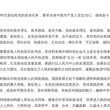
新时代新征程党的使命任务，要求全体中国共产党人坚定信心、接续奋
坚持党的基本理论、基本路线、基本方略。党的基本理论、基本路线、
遵循。新征程上，全党必须保持道不变、志不改的定力，坚持党的全面
道路自信、理论自信、制度自信、文化自信，继往开来、守正创新，做到
紧紧依靠人民创造历史伟业。坚持和发展中国特色社会主义是全党全国
团结带领全国各族人民开拓进取，统筹推进“五位一体”总体布局、协调推
格局，扎实推动高质量发展。要践行以人民为中心的发展思想，发展全
儿女大团结，充分激发亿万人民的积极性主动性创造性，凝聚起推进中国
积极应对前进道路上的风险挑战。我国发展正处于战略机遇和风险挑战
骇浪的重大考验。新征程上，全党必须强化忧患意识、坚持底线思维，
全，提高科学预见变化、及时洞察风险、有效应对挑战的能力，确保中华
持续推动构建人类命运共同体。随着百年变局加速演进，世界进入新的
人心所向、大势所趋，高举和平、发展、合作、共赢旗帜，弘扬全人类