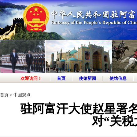
欢迎访问！
首页
使馆新闻
使馆信息
首页
>
中国观点
驻阿富汗大使赵星署
对“关税