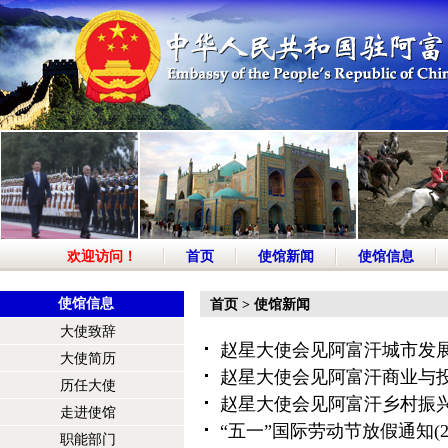
欢迎访问！
首页
使馆新闻
使馆信息
使馆信息
首页
>
使馆新闻
大使致辞
赵星大使会见阿富汗城市发
大使简历
赵星大使会见阿富汗商业与
历任大使
赵星大使会见阿富汗乡村振
走进使馆
“五一”国际劳动节放假通知
(
职能部门