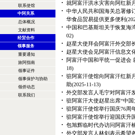
就阿富汗洪水灾害向阿红新
联系使馆
中华人民共和国海关总署修订
中阿关系
华食品贸易提供更多便利
(20
总体概况
中国和巴基斯坦关于恢复海
文献资料
02)
经贸合作
赵星大使拜会阿富汗外交部
领事服务
赵星大使会见阿富汗信息文
重要通知
阿富汗中国和平统一促进会 
旅阿指南
18)
领事证件
驻阿富汗使馆向阿富汗红新
领事保护与协助
助
(2025-11-13)
领侨动态
外交部发言人毛宁对阿富汗
联系我们
驻阿富汗大使赵星出席“中国
驻阿富汗使馆举行国庆76周
驻阿富汗使馆举行迎国庆升
包旭辉临时代办访问阿富汗
外交部发言人林剑表示希望