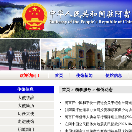
欢迎访问！
首页
使馆新闻
使馆信息
使馆信息
首页
>
领事服务
>
领侨动态
大使致辞
阿富汗中国和平统一促进会关于纪念台湾光
大使简历
驻阿富汗使馆举办来阿投资和领事保护与协
历任大使
阿富汗华侨华人协会举行缓降逃生演练
(202
走进使馆
在阿中国公民团体为地震灾民捐款
(2023-10-
职能部门
中国驻阿富汗使馆举办新春招待会暨庆祝阿