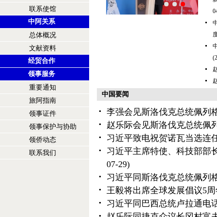
联系使馆
0
中阿关系
总体概况
文献资料
(
经贸合作
领事服务
重要通知
中国要闻
旅阿指南
李强会见斯洛伐克总统佩列
领事证件
赵乐际会见斯洛伐克总统佩
领事保护与协助
习近平致电祝贺诺瓦当选连
领侨动态
习近平主席特使、科技部部
联系我们
07-29)
习近平同斯洛伐克总统佩列
王毅将出席全球发展倡议5周
习近平同巴西总统卢拉通电
赵乐际同捷克众议长冈村富