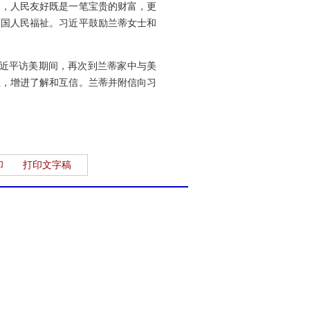
民，人民友好既是一笔宝贵的财富，更
两国人民福祉。习近平鼓励兰蒂女士和
席习近平访美期间，再次到兰蒂家中与美
往，增进了解和互信。兰蒂并附信向习
印
打印文字稿