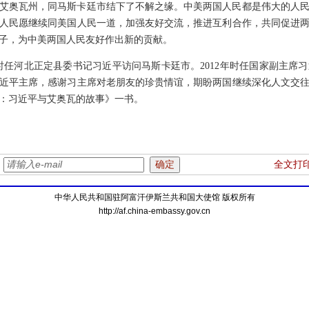
艾奥瓦州，同马斯卡廷市结下了不解之缘。中美两国人民都是伟大的人
人民愿继续同美国人民一道，加强友好交流，推进互利合作，共同促进
子，为中美两国人民友好作出新的贡献。
接待时任河北正定县委书记习近平访问马斯卡廷市。2012年时任国家副主
近平主席，感谢习主席对老朋友的珍贵情谊，期盼两国继续深化人文交
：习近平与艾奥瓦的故事》一书。
：
全文打
中华人民共和国驻阿富汗伊斯兰共和国大使馆 版权所有
http://af.china-embassy.gov.cn